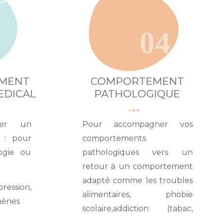
04
MENT
COMPORTEMENT
EDICAL
PATHOLOGIQUE
ner un
Pour accompagner vos
l : pour
comportements
ogie ou
pathologiques vers un
retour à un comportement
adapté comme les troubles
ssion,
alimentaires, phobie
hènes
scolaire,addiction (tabac,