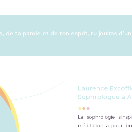
, de ta parole et de ton esprit, tu jouiras d’un
Laurence Excoffi
Sophrologue à Al
La sophrologie s’ins
méditation à pour but