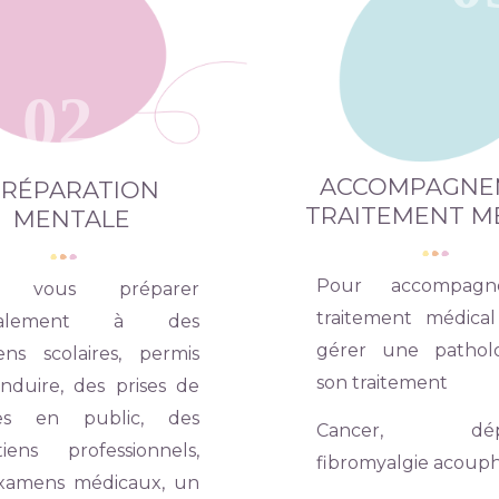
02
ACCOMPAGNE
PRÉPARATION
TRAITEMENT M
MENTALE
Pour accompag
r vous préparer
traitement médica
talement à des
gérer une pathol
ns scolaires, permis
son traitement
nduire, des prises de
les en public, des
Cancer, dépre
tiens professionnels,
fibromyalgie acoup
xamens médicaux, un